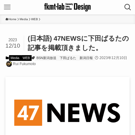
Home
Media
WEB
(日本語) 47NEWSに下田ぱるたの
2023
12/10
記事を掲載頂きました。
2023年12月10日
Media
WEB
BSN新潟放送
下田ぱるた
新潟日報
Rui Fukumoto