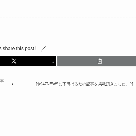
s share this post !
記事
[:ja]47NEWSに下田ぱるたの記事を掲載頂きました。[:]