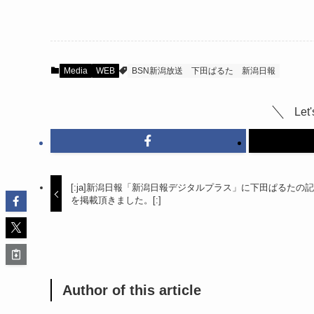
Media
WEB
BSN新潟放送
下田ぱるた
新潟日報
Let'
[:ja]新潟日報「新潟日報デジタルプラス」に下田ぱるたの
を掲載頂きました。[:]
Author of this article