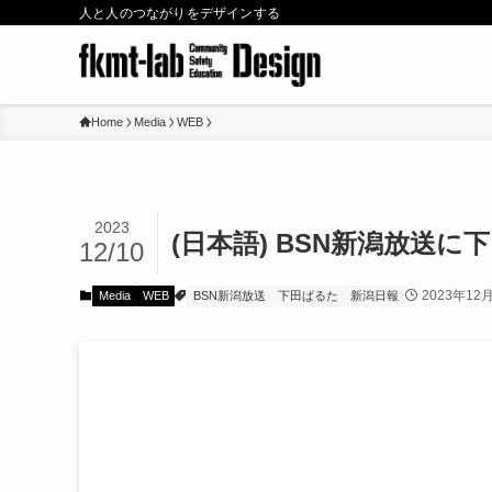
人と人のつながりをデザインする
Home
Media
WEB
2023
(日本語) BSN新潟放送
12/10
2023年12
Media
WEB
BSN新潟放送
下田ぱるた
新潟日報