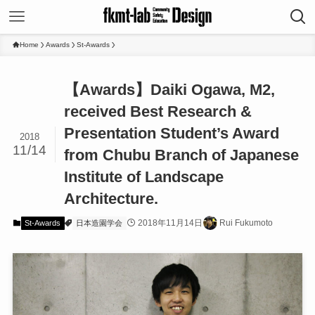
Home
Awards
St-Awards
【Awards】Daiki Ogawa, M2,
received Best Research &
Presentation Student’s Award
2018
11/14
from Chubu Branch of Japanese
Institute of Landscape
Architecture.
2018年11月14日
Rui Fukumoto
St-Awards
日本造園学会