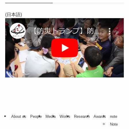
(日本語)
About us
People
Media
Works
Research
Awards
note
Note