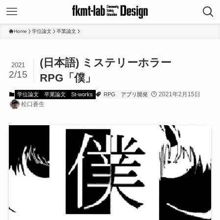
Home
学位論文
卒業論文
(日本語) ミステリーホラー
2021
2/15
RPG「僕」
2021年2月15日
学位論文
卒業論文
St-works
RPG
アプリ開発
松口蒼生