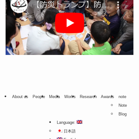
About us
People
Media
Works
Research
Awards
note
Note
Blog
Language:
日本語