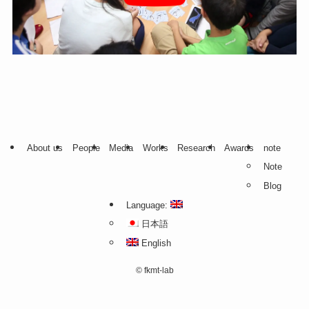
About us
People
Media
Works
Research
Awards
note
Note
Blog
Language:
日本語
English
©
fkmt-lab