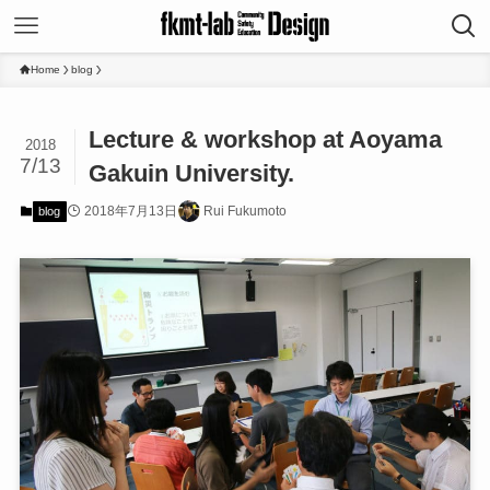
Home
blog
Lecture & workshop at Aoyama
2018
7/13
Gakuin University.
2018年7月13日
Rui Fukumoto
blog