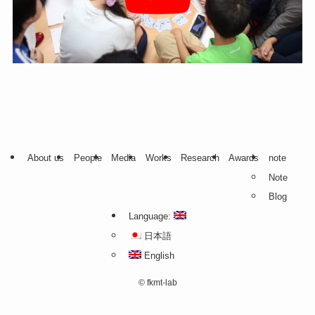
About us
People
Media
Works
Research
Awards
note
Note
Blog
Language:
日本語
English
©
fkmt-lab