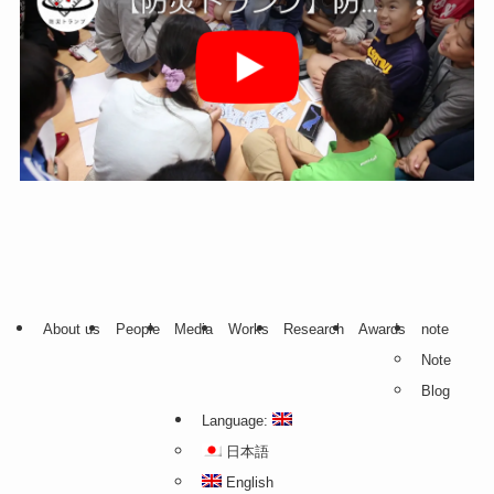
About us
People
Media
Works
Research
Awards
note
Note
Blog
Language:
日本語
English