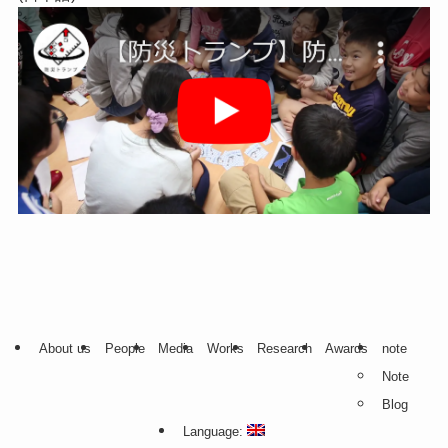
About us
People
Media
Works
Research
Awards
note
Note
Blog
Language: