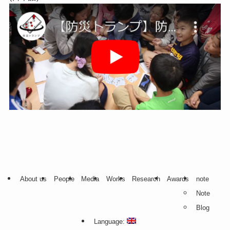
About us
People
Media
Works
Research
Awards
note
Note
Blog
Language: