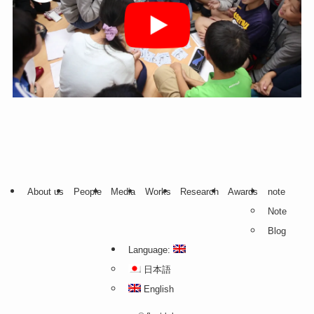
About us
People
Media
Works
Research
Awards
note
Note
Blog
Language:
日本語
English