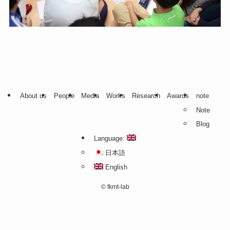
About us
People
Media
Works
Research
Awards
note
Note
Blog
Language:
日本語
English
©
fkmt-lab