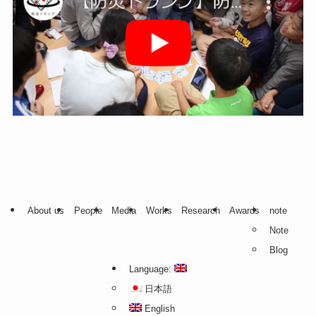
About us
People
Media
Works
Research
Awards
note
Note
Blog
Language:
日本語
English