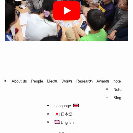
About us
People
Media
Works
Research
Awards
note
Note
Blog
Language:
日本語
English