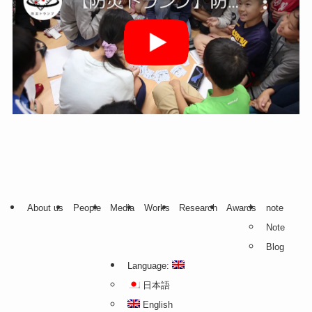
About us
People
Media
Works
Research
Awards
note
Note
Blog
Language:
日本語
English