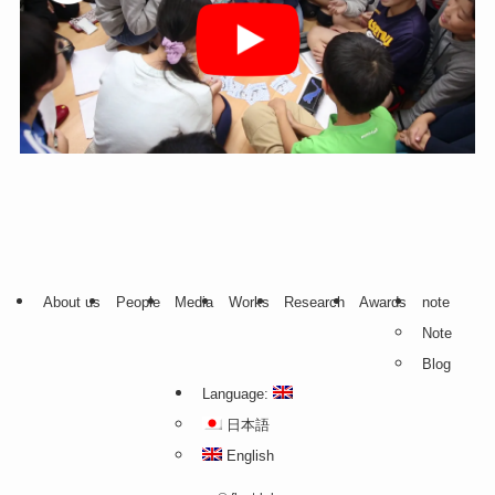
About us
People
Media
Works
Research
Awards
note
Note
Blog
Language:
日本語
English