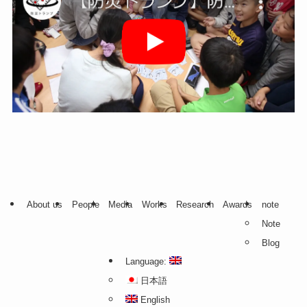
About us
People
Media
Works
Research
Awards
note
Note
Blog
Language:
日本語
English