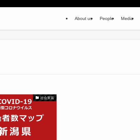
About us
People
Media
社会実装