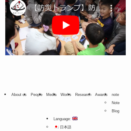
About us
People
Media
Works
Research
Awards
note
Note
Blog
Language:
日本語