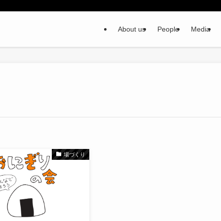
About us
People
Media
場づくり