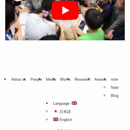
About us
People
Media
Works
Research
Awards
note
Note
Blog
Language:
日本語
English