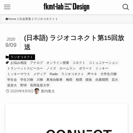
Home
社会実装
ラジオコネクト
(日本語) ラジオコネクト第15回放
2020
9/09
送
ラジオコネクト
お悩み相談
アナログ
オンライン授業
コネクト
コミュニケーション
トランペットスピーカー
ノイズ
ホームラン
ボラード
ミッキー
ミッキーマウス
メディア
Radio
ラジオコネクト
声マネ
大学生川柳
学生会
学生川柳
川柳
東海自動車
梅雨
相撲
聴覚
自粛期間
花火
造形大
野球
長岡造形大学
2020年9月9日
鹿内隆太