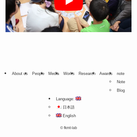
About us
People
Media
Works
Research
Awards
note
Note
Blog
Language:
日本語
English
©
fkmt-lab