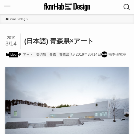
Home
blog
2019
(日本語) 青森県×アート
3/14
2019年3月14日
福本研究室
blog
アート
美術館
青森
青森県