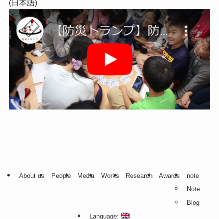
(日本語)
About us
People
Media
Works
Research
Awards
note
Note
Blog
Language: