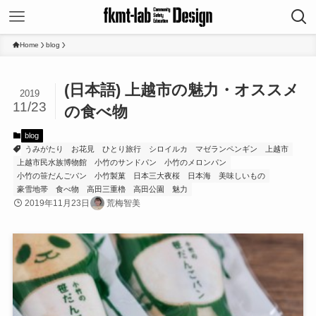
Home
blog
(日本語) 上越市の魅力・オススメ
2019
11/23
の食べ物
blog
うみがたり
お花見
ひとり旅行
シロイルカ
マゼランペンギン
上越市
上越市民水族博物館
小竹のサンドパン
小竹のメロンパン
小竹の笹だんごパン
小竹製菓
日本三大夜桜
日本海
美味しいもの
豪雪地帯
食べ物
高田三重櫓
高田公園
魅力
2019年11月23日
荒梅智美