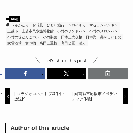
blog
うみがたり
お花見
ひとり旅行
シロイルカ
マゼランペンギン
上越市
上越市民水族博物館
小竹のサンドパン
小竹のメロンパン
小竹の笹だんごパン
小竹製菓
日本三大夜桜
日本海
美味しいもの
豪雪地帯
食べ物
高田三重櫓
高田公園
魅力
Let's share this post !
[:ja]ラジオコネクト 第07回
[:ja]南砺市応援市民ボラン
放送[:]
ティア体験[:]
Author of this article