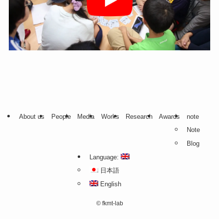
About us
People
Media
Works
Research
Awards
note
Note
Blog
Language:
日本語
English
©
fkmt-lab