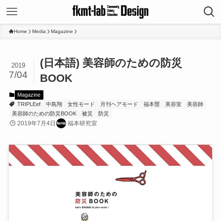
Home
Media
Magazine
(日本語) 美容師のための防災
2019
7/04
BOOK
Magazine
TRIPLEef
中島翔
女性モード
月刊ヘアモード
福本塁
美容室
美容師
美容師のための防災BOOK
被災
防災
2019年7月4日
福本研究室