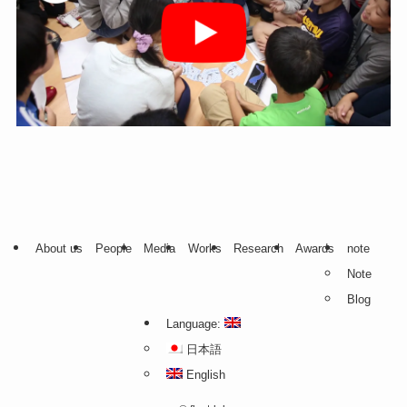
About us
People
Media
Works
Research
Awards
note
Note
Blog
Language:
日本語
English